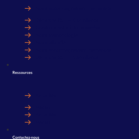
Notre accompagnement international
Démarche RSE – Compliance
Construire votre futur ensemble
Notre méthodologie
Nos outils d’IA
Notre accompagnement international
Démarche RSE – Compliance
Ressources
Actualités
Médias
Actualités
Médias
Contactez-nous