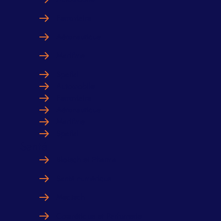
Ferroviaire
Aéronautique
Maritime
Spatial
Automobile
Ferroviaire
Aéronautique
Maritime
Spatial
Santé
Biotech et Pharma
Santé numérique
Medtech
Cosmétique et Parfumerie