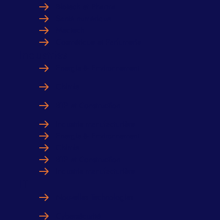
Biotech et Pharma
Santé numérique
Medtech
Cosmétique et Parfumerie
Industries
Energie & Environnement
Chimie
BTP et Construction
Industrie manufacturière
Energie & Environnement
Chimie
BTP et Construction
Industrie manufacturière
IT
Nouvelles Technologies
Cybersécurité