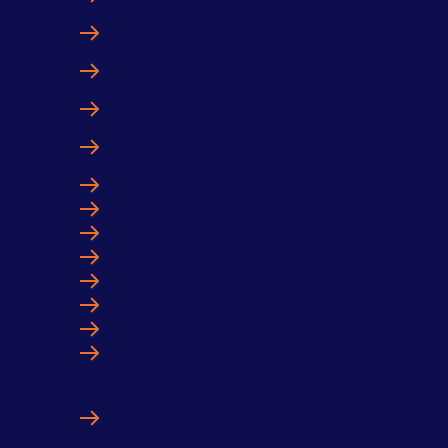
Structuration de la R&D
Aide à l’Export
Jeune Entreprise Innovante (JEI)
Crédit d’Impôt Métier d’Art (CIMA)
NOUVEAUTE – Revue de littérature scientifique
Management de l’Innovation
Innov.Match
Structuration de la R&D
Aide à l’Export
Jeune Entreprise Innovante (JEI)
Crédit d’Impôt Métier d’Art (CIMA)
NOUVEAUTE – Revue de littérature scientifique
Énergie et Environnement
Conseil en Financement de la Transition
Écologique