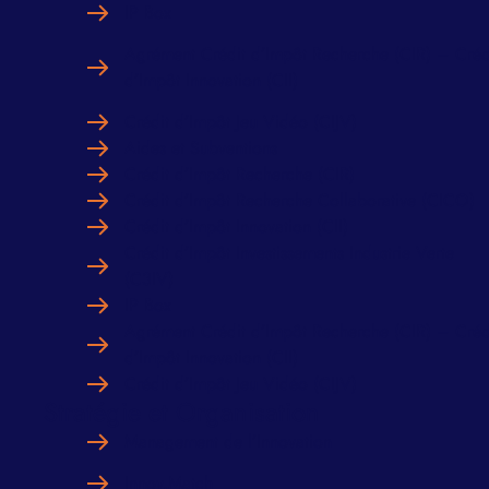
IP Box
Agrément Crédit d’Impôt Recherche (CIR) – Créd
d’Impôt Innovation (CII)
Crédit d’Impôt Jeu Vidéo (CIJV)
Aides et Subventions
Crédit d’Impôt Recherche (CIR)
Crédit d’Impôt Recherche Collaborative (CICO)
Crédit d’Impôt Innovation (CII)
Crédit d’Impôt Investissements Industrie Verte
(C3IV)
IP Box
Agrément Crédit d’Impôt Recherche (CIR) – Créd
d’Impôt Innovation (CII)
Crédit d’Impôt Jeu Vidéo (CIJV)
Stratégie et Organisation
Management de l’Innovation
Innov.Match