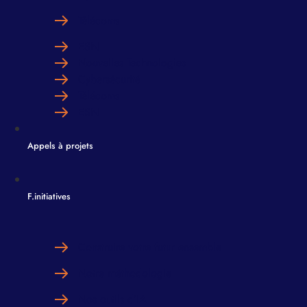
Télécoms
ESN
Nouvelles Technologies
Cybersécurité
Télécoms
ESN
Appels à projets
F.initiatives
Construire votre futur ensemble
Notre méthodologie
Nos outils d’IA