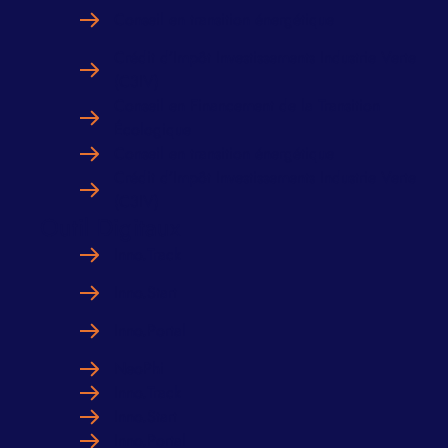
Conseil en transition énergétique
Crédit d’Impôt Investissements Industrie Verte
(C3IV)
Conseil en Financement de la Transition
Écologique
Conseil en transition énergétique
Crédit d’Impôt Investissements Industrie Verte
(C3IV)
Outil Digitaux
Inno.Track
Inno.Start
Inno.Portal
NeoPhi
Inno.Track
Inno.Start
Inno.Portal