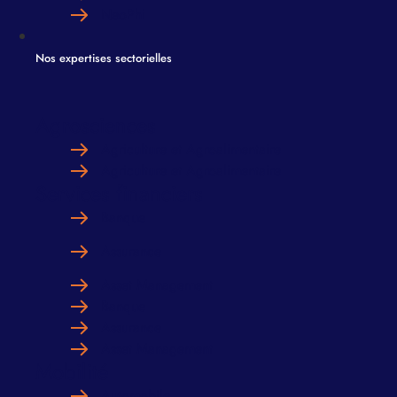
NeoPhi
Nos expertises sectorielles
Agrosciences
Agriculture et Agroalimentaire
Agriculture et Agroalimentaire
Services financiers
Banque
Assurance
Asset Management
Banque
Assurance
Asset Management
Mobilité
Automobile