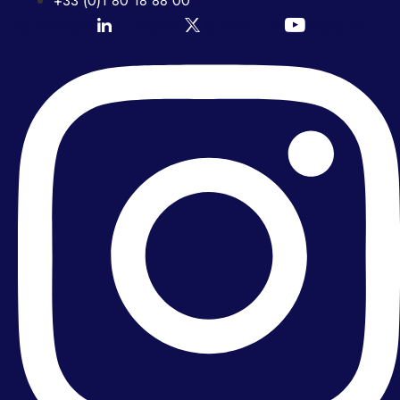
+33 (0)1 80 18 88 00
Icon-linkedin
Icon-twitter
Icon-youtube
Instagram