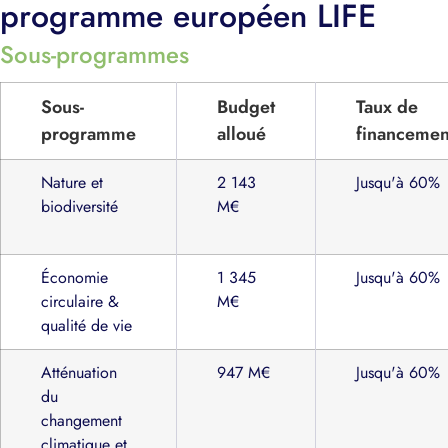
programme européen LIFE
Sous-programmes
Sous-
Budget
Taux de
programme
alloué
financemen
Nature et
2 143
Jusqu'à 60%
biodiversité
M€
Économie
1 345
Jusqu'à 60%
circulaire &
M€
qualité de vie
Atténuation
947 M€
Jusqu'à 60%
du
changement
climatique et