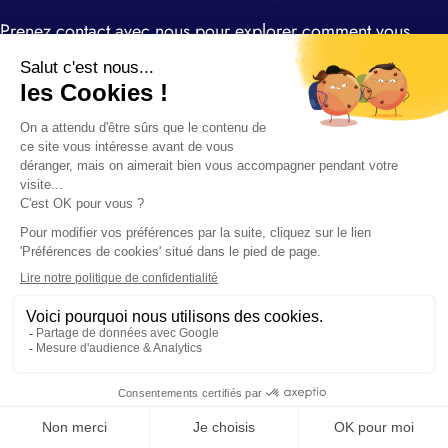
Prenez contact avec nous pour explorer comment vous
pouvez également bénéficier de la puissance de nos outils
intégrants les dernières avancées en IA, transformant nos
consultants expérimentés en consultants augmentés dans le
domaine du financement de l’innovation.
Nous contacter
Newsletter
Inscrivez-vous à notre newsletter mensuelle pour profiter de notre
veille d’expert.
J‘accepte de recevoir la newsletter F.initiatives. Mes données
seront traitées conformément à la
Protection des données
personnelles
que j‘ai lu et accepté