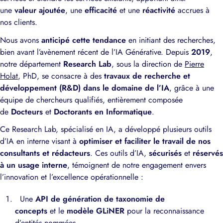
une
valeur ajoutée
, une
efficacité
et une
réactivité
accrues à
nos clients.
Nous avons
anticipé cette tendance
en initiant des recherches,
bien avant l’avènement récent de l’IA Générative. Depuis
2019
,
notre département
Research Lab
, sous la direction de
Pierre
Holat
, PhD, se consacre à des
travaux de recherche et
développement (R&D) dans le domaine de l’IA
, grâce à une
équipe de chercheurs qualifiés, entièrement composée
de
Docteurs
et
Doctorants en Informatique
.
Ce Research Lab, spécialisé en IA, a développé plusieurs outils
d’IA en interne visant à
optimiser et faciliter le travail de nos
consultants et rédacteurs
. Ces outils d’IA,
sécurisés
et
réservés
à un usage interne
, témoignent de notre engagement envers
l’innovation et l’excellence opérationnelle :
Une
API de génération de taxonomie de
concepts
et le
modèle GLiNER
pour la reconnaissance
d’entités nommées