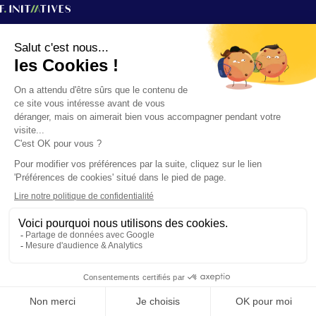
Nous contacter
Nos expertises
F.initiatives
Agences
Nous contacter
Nous contacter
+33 (0)1 80 18 88 00
Icon-linkedin
Icon-twitter
Icon-youtube
Instagram