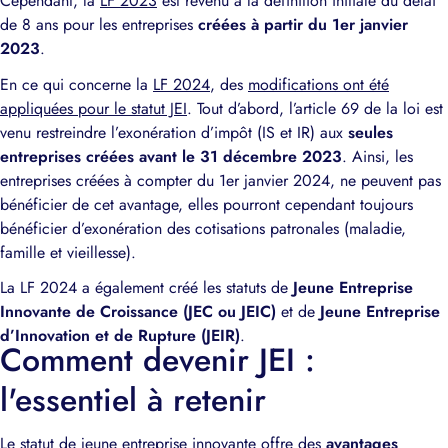
Cependant, la
LF 2023
est revenu à la définition initiale du délai
de 8 ans pour les entreprises
créées à partir du 1er janvier
2023
.
En ce qui concerne la
LF 2024
, des
modifications ont été
appliquées pour le statut JEI
. Tout d’abord, l’article 69 de la loi est
venu restreindre l’exonération d’impôt (IS et IR) aux
seules
entreprises créées avant le 31 décembre 2023
. Ainsi, les
entreprises créées à compter du 1er janvier 2024, ne peuvent pas
bénéficier de cet avantage, elles pourront cependant toujours
bénéficier d’exonération des cotisations patronales (maladie,
famille et vieillesse).
La LF 2024 a également créé les statuts de
Jeune Entreprise
Innovante de Croissance (JEC ou JEIC)
et de
Jeune Entreprise
d’Innovation et de Rupture (JEIR)
.
Comment devenir JEI :
l'essentiel à retenir
Le statut de jeune entreprise innovante offre des
avantages